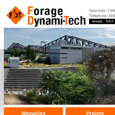
Sans frais: 1-8
Téléphone: 41
Accueil
F.D.T.
Nouvelles
Projets