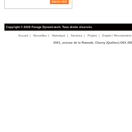
Copyright © 2026 Forage Dynami-tech. Tous droits réservés.
Accueil
|
Nouvelles
|
Historique
|
Services
|
Projets
|
Emploi / Recrutement
2501, avenue de la Rotonde, Charny (Québec) G6X 2