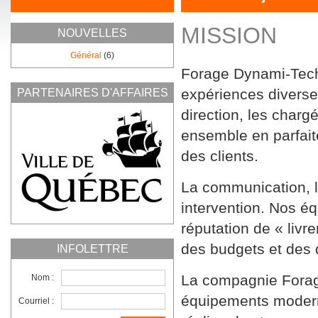
MISSION
NOUVELLES
Général
(6)
Forage Dynami-Tech
expériences divers
PARTENAIRES D'AFFAIRES
direction, les chargé
ensemble en parfait
des clients.
La communication, la
intervention. Nos équ
réputation de « livr
des budgets et des d
INFOLETTRE
La compagnie Forag
Nom :
équipements modern
Courriel :