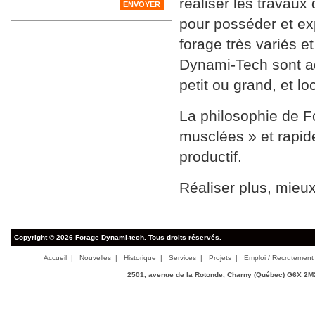
réaliser les travaux
pour posséder et ex
forage très variés e
Dynami-Tech sont ad
petit ou grand, et lo
La philosophie de F
musclées » et rapid
productif.
Réaliser plus, mieu
Copyright © 2026 Forage Dynami-tech. Tous droits réservés.
Accueil
|
Nouvelles
|
Historique
|
Services
|
Projets
|
Emploi / Recrutement
2501, avenue de la Rotonde, Charny (Québec) G6X 2